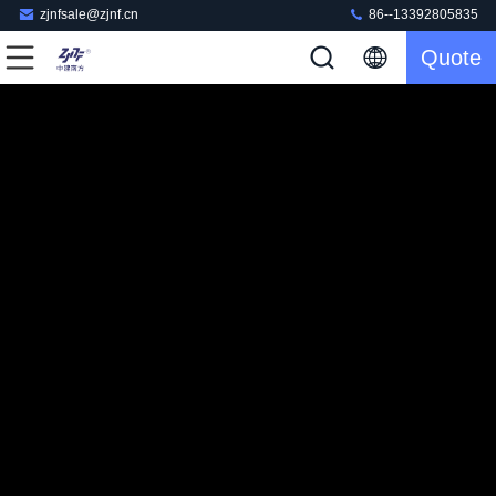
zjnfsale@zjnf.cn
86--13392805835
Quote